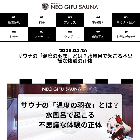
01
02
03
04
05
新着情報
料金
アクセス
施設案内
サウナ・風呂
06
07
08
09
10
お食事
マッサージ
アウフグース
宿泊予約
お問い合わせ
2025.04.26
サウナの「温度の羽衣」とは？水風呂で起こる不思
議な体験の正体