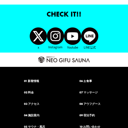
CHECK IT!!
Instagram
x
Youtube
LINE公式
01
06
新着情報
お食事
02
07
料金
マッサージ
03
08
アクセス
アウフグース
04
09
施設案内
宿泊予約
05
10
サウナ・風呂
お問い合わせ