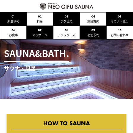
01
02
03
04
05
新着情報
料金
アクセス
施設案内
サウナ・風呂
06
07
08
09
10
お食事
マッサージ
アウフグース
宿泊予約
お問い合わせ
SAUNA&BATH.
サウナ・風呂