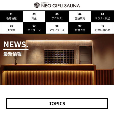
01
02
03
04
05
新着情報
料金
アクセス
施設案内
サウナ・風呂
06
07
08
09
10
お食事
マッサージ
アウフグース
宿泊予約
お問い合わせ
NEWS.
最新情報
TOPICS