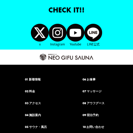
CHECK IT!!
Instagram
x
Youtube
LINE公式
01
06
新着情報
お食事
02
07
料金
マッサージ
03
08
アクセス
アウフグース
04
09
施設案内
宿泊予約
05
10
サウナ・風呂
お問い合わせ