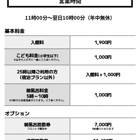
営業時間
11時00分〜翌日10時00分（年中無休）
基本料金
入館料
1,900円
こども料金
(小学生以下)
1,000円
※必ず大人の方と一緒にご入浴ください。
25時以降ご利用の方
入館料＋1,000円
（宿泊プラン以外）
朝風呂料金
1,000円
5時～10時
※9時から浴室清掃が入ります。ご了承ください。
オプション
朝風呂回数券
7,000円
フロントで販売中
8枚綴りとなります