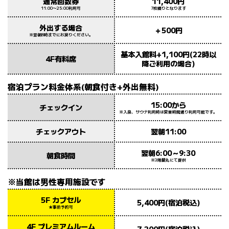
通常回数券
11,400円
11:00〜25:00利用可
7枚綴りとなります
外出する場合
＋500円
※翌朝8時までにお戻りください。
基本入館料+1,100円(22時以
4F有料席
降ご利用の場合)
宿泊プラン料金体系(朝食付き+外出無料)
15:00から
チェックイン
※入泉、サウナ利用時は営業時間通り利用可能です。
チェックアウト
翌朝11:00
翌朝6:00～9:30
朝食時間
※3階蘭丸にて提供
※当館は男性専用施設です
5F カプセル
5,400円(宿泊税込)
★事前予約可
4F プレミアムルーム
7,200円(宿泊税込)