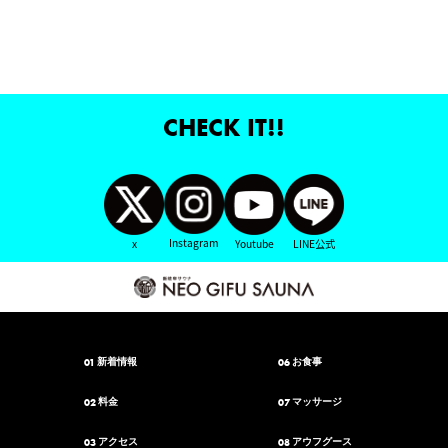
CHECK IT!!
Instagram
x
Youtube
LINE公式
01
06
新着情報
お食事
02
07
料金
マッサージ
03
08
アクセス
アウフグース