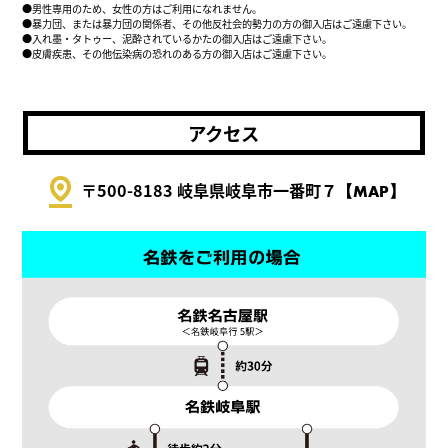
●男性専用のため、女性の方はご利用になれません。
●暴力団、または暴力団の関係者、その他反社会的勢力の方の御入店はご遠慮下さい。
●入れ墨・タトゥー、泥酔されているかたの御入店はご遠慮下さい。
●皮膚疾患、その他伝染病の恐れのある方の御入店はご遠慮下さい。
アクセス
pin_drop
〒500-8183 岐阜県岐阜市一番町７
【MAP】