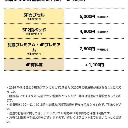
5Fカプセル
6,000円
※朝食付き
★事前予約可
5F2段ベッド
4,800円
※朝食付き
※事前予約不可
別館プレミアム・4Fプレミア
7,800円
ム
※朝食付き
★事前予約可
4F有料席
＋1,100円
・2026年4月1日より宿泊プランに対して1名あたり200円の宿泊税が課されることになり
ました。
・館内着/フェイスタオル/歯ブラシ/髭剃りやシャンプー等々は浴室にて常設となっており
ます。
・翌日朝9：00〜11：00は館内清掃及び浴室清掃を行なっておりますのでご了承くださ
い。
・連泊のお客様に関しては、チェックアウト時間の11時以降もご滞在は可能です。
・お得な回数券や朝風呂券もございますので、詳しくはフロントまでお問い合わせくださ
い。