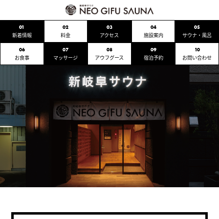
01
02
03
04
05
新着情報
料金
アクセス
施設案内
サウナ・風呂
06
07
08
09
10
お食事
マッサージ
アウフグース
宿泊予約
お問い合わせ