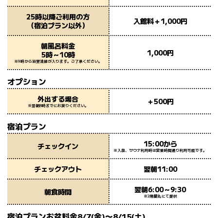
25時以降ご利用の方
入館料＋1,000円
（宿泊プラン以外）
朝風呂料金
1,000円
5時～10時
※9時から浴室清掃が入ります。ご了承ください。
オプション
外出する場合
＋500円
※翌朝8時までにお戻りください。
宿泊プラン
15:00から
チェックイン
※入泉、サウナ利用時は営業時間通り利用可能です。
チェックアウト
翌朝11:00
翌朝6:00～9:30
朝食時間
※3階蘭丸にて提供
宿泊プランお盆料金8/7(金)〜8/15(土)