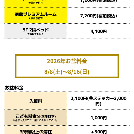
★事前予約可
別館プレミアムルーム
7,200円(宿泊税込)
★事前予約可
5F 2段ベッド
4,100円
★当日予約のみ
2026年お盆料金
8/8(土)〜8/16(日)
お盆料金
2,100円(金ステッカー2,000
入館料
円)
こども料金
(小学生以下)
1,000円
※必ず大人の方と一緒にご入浴ください。
3時間以上の滞在
＋500円