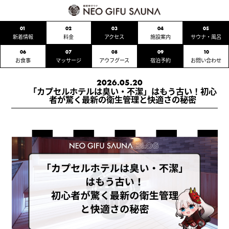
01
02
03
04
05
新着情報
料金
アクセス
施設案内
サウナ・風呂
06
07
08
09
10
お食事
マッサージ
アウフグース
宿泊予約
お問い合わせ
2026.05.20
「カプセルホテルは臭い・不潔」はもう古い！初心
者が驚く最新の衛生管理と快適さの秘密