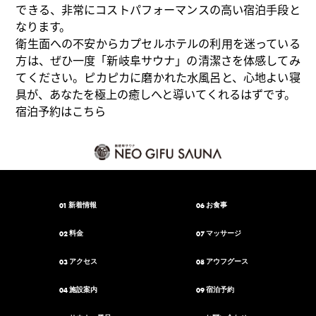
できる、非常にコストパフォーマンスの高い宿泊手段と
なります。
衛生面への不安からカプセルホテルの利用を迷っている
方は、ぜひ一度「新岐阜サウナ」の清潔さを体感してみ
てください。ピカピカに磨かれた水風呂と、心地よい寝
具が、あなたを極上の癒しへと導いてくれるはずです。
宿泊予約はこちら
01
06
新着情報
お食事
02
07
料金
マッサージ
03
08
アクセス
アウフグース
04
09
施設案内
宿泊予約