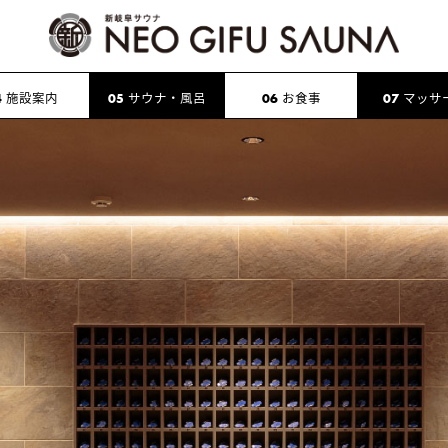
施設案内
サウナ・風呂
お食事
マッサ
4
05
06
07